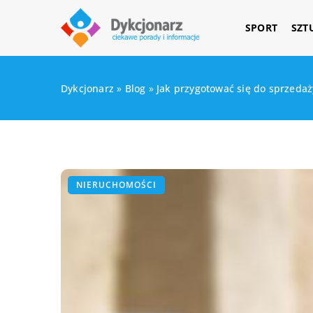
SPORT
SZT
Dykcjonarz
»
Blog
»
Jak przygotować się do sprzeda
NIERUCHOMOŚCI