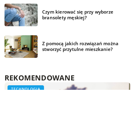
Czym kierować się przy wyborze
bransolety męskiej?
Z pomocą jakich rozwiązań można
stworzyć przytulne mieszkanie?
REKOMENDOWANE
ŻYCIE I STYL
HOBBY I RELAKS/WYPOCZYNEK
TECHNOLOGIA