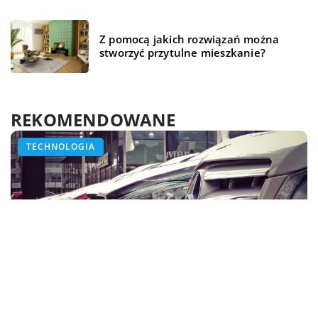
Z pomocą jakich rozwiązań można
stworzyć przytulne mieszkanie?
REKOMENDOWANE
ŻYCIE I STYL
ZDROWE ŻYCIE
TECHNOLOGIA
15 sierpnia 2021