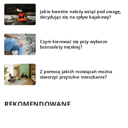
Jakie kwestie należy wziąć pod uwagę,
decydując się na spływ kajakowy?
Czym kierować się przy wyborze
bransolety męskiej?
Z pomocą jakich rozwiązań można
stworzyć przytulne mieszkanie?
REKOMENDOWANE
TECHNOLOGIA
ZDROWE ŻYCIE
ŻYCIE I STYL