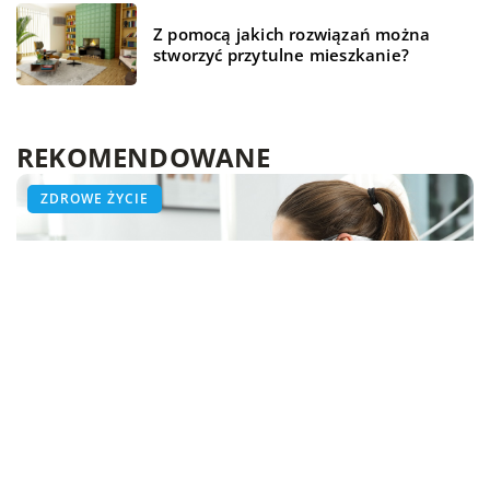
Z pomocą jakich rozwiązań można
stworzyć przytulne mieszkanie?
REKOMENDOWANE
ZDROWE ŻYCIE
ŻYCIE I STYL
ZDROWE ŻYCIE