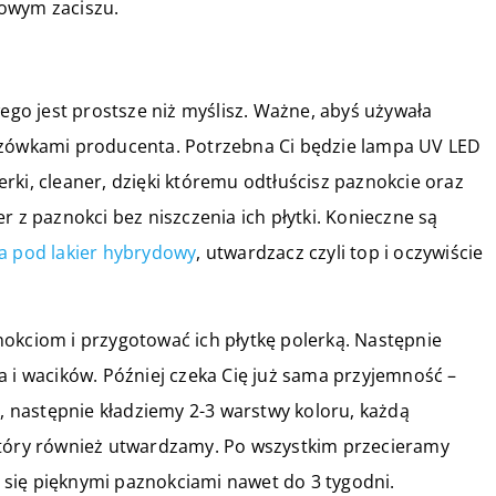
mowym zaciszu.
o jest prostsze niż myślisz. Ważne, abyś używała
azówkami producenta. Potrzebna Ci będzie lampa UV LED
lerki, cleaner, dzięki któremu odtłuścisz paznokcie oraz
r z paznokci bez niszczenia ich płytki. Konieczne są
a pod lakier hybrydowy
, utwardzacz czyli top i oczywiście
okciom i przygotować ich płytkę polerką. Następnie
a i wacików. Później czeka Cię już sama przyjemność –
 następnie kładziemy 2-3 warstwy koloru, każdą
który również utwardzamy. Po wszystkim przecieramy
się pięknymi paznokciami nawet do 3 tygodni.