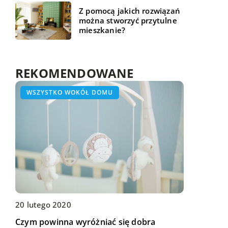
Z pomocą jakich rozwiązań
można stworzyć przytulne
mieszkanie?
REKOMENDOWANE
HOBBY I RELAKS/WYPOCZYNEK
WSZYSTKO WOKÓŁ DOMU
BIZNES I FINANSE
31 lipca 2019
20 lutego 2020
14 maja 2019
Które walizki są najbardziej pojemne?
Czym powinna wyróżniać się dobra
W jakiej formie można spłacić