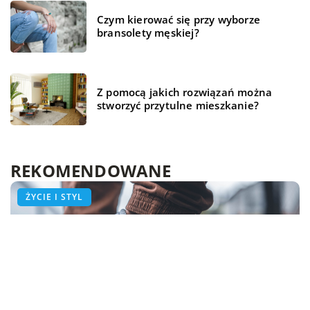
Czym kierować się przy wyborze
bransolety męskiej?
Z pomocą jakich rozwiązań można
stworzyć przytulne mieszkanie?
REKOMENDOWANE
TECHNOLOGIA
BIZNES I FINANSE
ŻYCIE I STYL