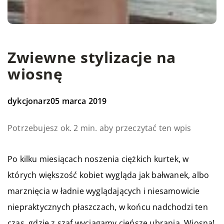
Zwiewne stylizacje na
wiosnę
dykcjonarz
05 marca 2019
Potrzebujesz ok. 2 min. aby przeczytać ten wpis
Po kilku miesiącach noszenia ciężkich kurtek, w
których większość kobiet wygląda jak bałwanek, albo
marznięcia w ładnie wyglądających i niesamowicie
niepraktycznych płaszczach, w końcu nadchodzi ten
czas, gdzie z szaf wyciągamy cieńsze ubrania. Wiosna!