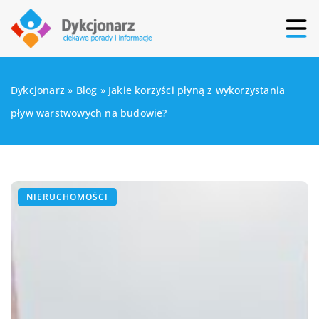
Dykcjonarz
»
Blog
»
Jakie korzyści płyną z wykorzystania
pływ warstwowych na budowie?
NIERUCHOMOŚCI