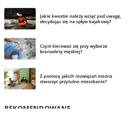
Jakie kwestie należy wziąć pod uwagę,
decydując się na spływ kajakowy?
Czym kierować się przy wyborze
bransolety męskiej?
Z pomocą jakich rozwiązań można
stworzyć przytulne mieszkanie?
REKOMENDOWANE
HOBBY I RELAKS/WYPOCZYNEK
NIERUCHOMOŚCI
ŻYCIE I STYL