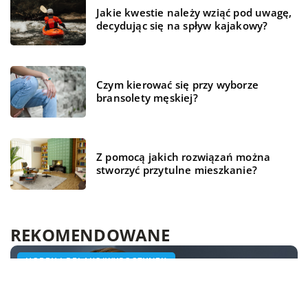
Jakie kwestie należy wziąć pod uwagę,
decydując się na spływ kajakowy?
Czym kierować się przy wyborze
bransolety męskiej?
Z pomocą jakich rozwiązań można
stworzyć przytulne mieszkanie?
REKOMENDOWANE
HOBBY I RELAKS/WYPOCZYNEK
ZDROWE ŻYCIE
HOBBY I RELAKS/WYPOCZYNEK