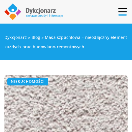
Dykcjonarz
»
Blog
»
Masa szpachlowa – nieodłączny element
każdych prac budowlano-remontowych
NIERUCHOMOŚCI