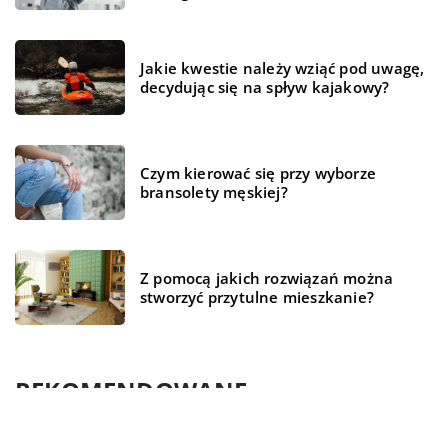
Jakie kwestie należy wziąć pod uwagę,
decydując się na spływ kajakowy?
Czym kierować się przy wyborze
bransolety męskiej?
Z pomocą jakich rozwiązań można
stworzyć przytulne mieszkanie?
REKOMENDOWANE
WSZYSTKO WOKÓŁ DOMU
BIZNES I FINANSE
ŻYCIE I STYL