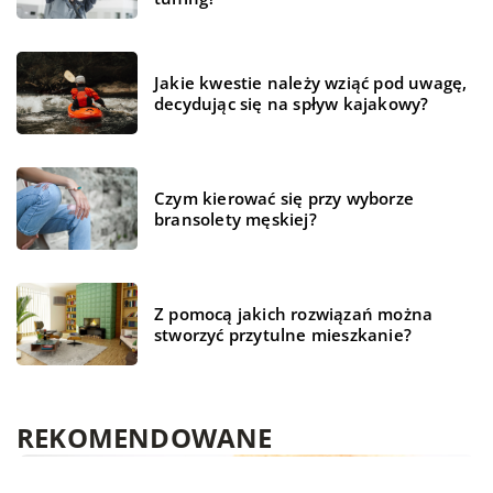
Jakie kwestie należy wziąć pod uwagę,
decydując się na spływ kajakowy?
Czym kierować się przy wyborze
bransolety męskiej?
Z pomocą jakich rozwiązań można
stworzyć przytulne mieszkanie?
REKOMENDOWANE
HOBBY I RELAKS/WYPOCZYNEK
BIZNES I FINANSE
ŻYCIE I STYL