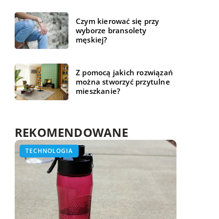
Czym kierować się przy
wyborze bransolety
męskiej?
Z pomocą jakich rozwiązań
można stworzyć przytulne
mieszkanie?
REKOMENDOWANE
TECHNOLOGIA
TECHNOLOGIA
TECHNOLOGIA
21 lipca 2020