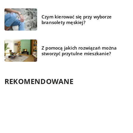
Czym kierować się przy wyborze
bransolety męskiej?
Z pomocą jakich rozwiązań można
stworzyć przytulne mieszkanie?
REKOMENDOWANE
BIZNES I FINANSE
HOBBY I RELAKS/WYPOCZYNEK
HOBBY I RELAKS/WYPOCZYNEK