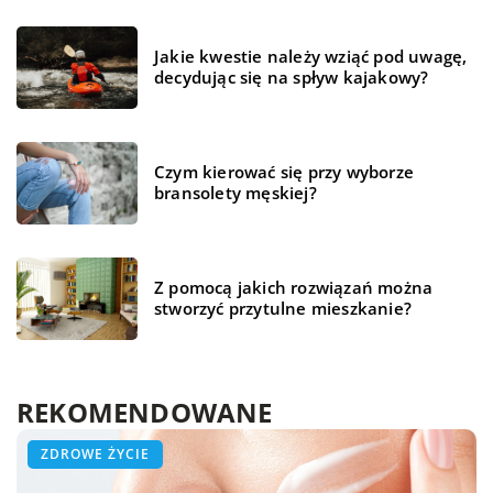
Jakie kwestie należy wziąć pod uwagę,
decydując się na spływ kajakowy?
Czym kierować się przy wyborze
bransolety męskiej?
Z pomocą jakich rozwiązań można
stworzyć przytulne mieszkanie?
REKOMENDOWANE
BIZNES I FINANSE
BEZ KATEGORII
ZDROWE ŻYCIE