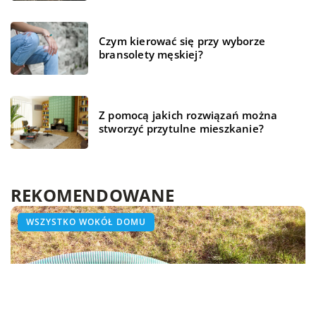
Czym kierować się przy wyborze
bransolety męskiej?
Z pomocą jakich rozwiązań można
stworzyć przytulne mieszkanie?
REKOMENDOWANE
BIZNES I FINANSE
HOBBY I RELAKS/WYPOCZYNEK
WSZYSTKO WOKÓŁ DOMU