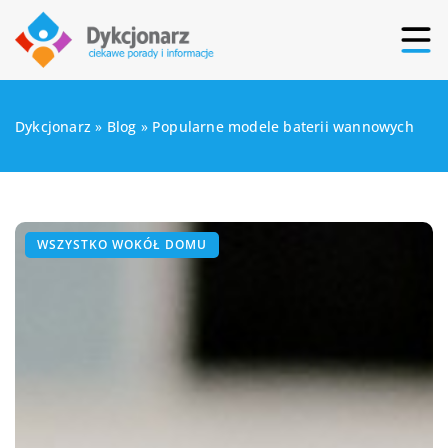
Dykcjonarz
»
Blog
»
Popularne modele baterii wannowych
WSZYSTKO WOKÓŁ DOMU