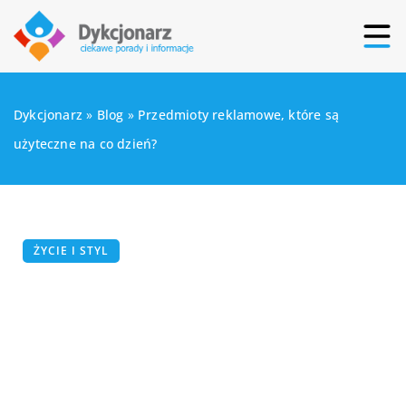
Dykcjonarz
»
Blog
»
Przedmioty reklamowe, które są
użyteczne na co dzień?
ŻYCIE I STYL