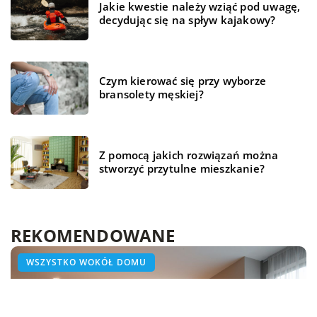
Jakie kwestie należy wziąć pod uwagę,
decydując się na spływ kajakowy?
Czym kierować się przy wyborze
bransolety męskiej?
Z pomocą jakich rozwiązań można
stworzyć przytulne mieszkanie?
REKOMENDOWANE
HOBBY I RELAKS/WYPOCZYNEK
TECHNOLOGIA
WSZYSTKO WOKÓŁ DOMU