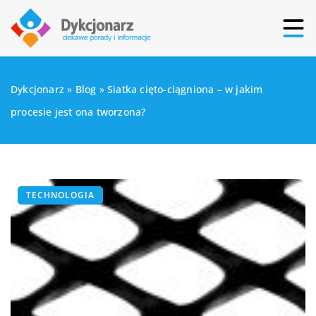
Dykcjonarz
»
Blog
»
Siatka cięto-ciągniona – w jakim
procesie jest ona tworzona?
TECHNOLOGIA