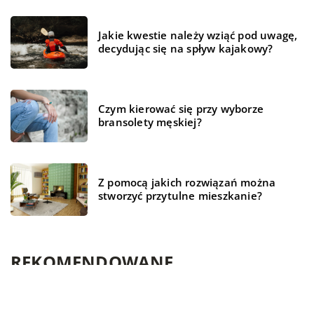
Jakie kwestie należy wziąć pod uwagę,
decydując się na spływ kajakowy?
Czym kierować się przy wyborze
bransolety męskiej?
Z pomocą jakich rozwiązań można
stworzyć przytulne mieszkanie?
REKOMENDOWANE
BIZNES I FINANSE
TECHNOLOGIA
ŻYCIE I STYL