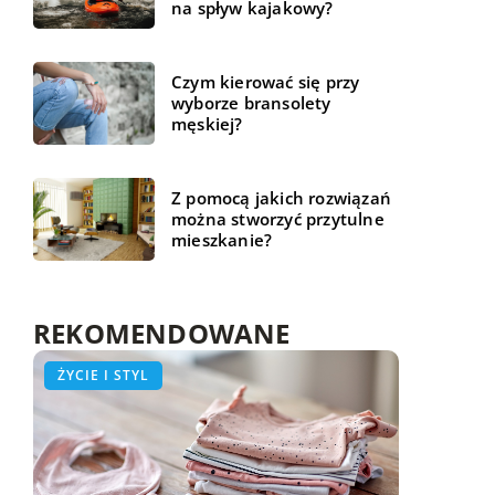
na spływ kajakowy?
Czym kierować się przy
wyborze bransolety
męskiej?
Z pomocą jakich rozwiązań
można stworzyć przytulne
mieszkanie?
REKOMENDOWANE
ŻYCIE I STYL
ŻYCIE I STYL
WSZYSTKO WOKÓŁ DOMU