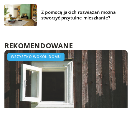
Z pomocą jakich rozwiązań można
stworzyć przytulne mieszkanie?
REKOMENDOWANE
ŻYCIE I STYL
HOBBY I RELAKS/WYPOCZYNEK
WSZYSTKO WOKÓŁ DOMU
08 marca 2020
Gdzie zaparkować samochód na czas podróży