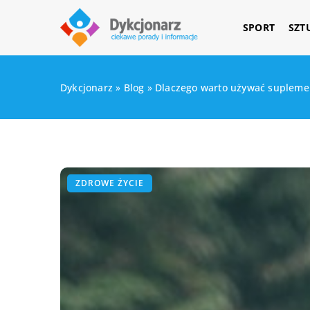
SPORT
SZT
Dykcjonarz
»
Blog
»
Dlaczego warto używać supleme
ZDROWE ŻYCIE