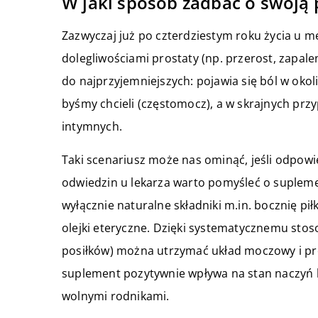
W jaki sposób zadbać o swoją 
Zazwyczaj już po czterdziestym roku życia u 
dolegliwościami prostaty (np. przerost, zapal
do najprzyjemniejszych: pojawia się ból w okol
byśmy chcieli (częstomocz), a w skrajnych prz
intymnych.
Taki scenariusz może nas ominąć, jeśli odpow
odwiedzin u lekarza warto pomyśleć o supleme
wyłącznie naturalne składniki m.in. bocznię pi
olejki eteryczne. Dzięki systematycznemu stos
posiłków) można utrzymać układ moczowy i pro
suplement pozytywnie wpływa na stan naczyń 
wolnymi rodnikami.