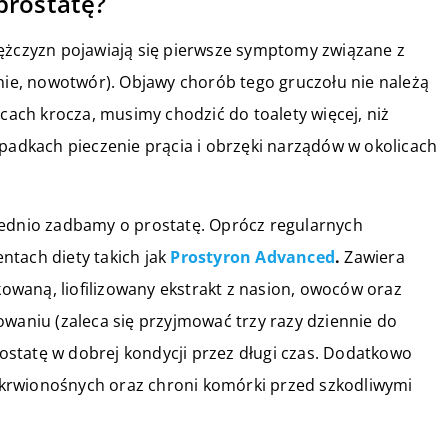
prostatę?
mężczyzn pojawiają się pierwsze symptomy związane z
enie, nowotwór). Objawy chorób tego gruczołu nie należą
icach krocza, musimy chodzić do toalety więcej, niż
ypadkach pieczenie prącia i obrzęki narządów w okolicach
iednio zadbamy o prostatę. Oprócz regularnych
ntach diety takich jak
Prostyron Advanced
.
Zawiera
łkowaną, liofilizowany ekstrakt z nasion, owoców oraz
owaniu (zaleca się przyjmować trzy razy dziennie do
statę w dobrej kondycji przez długi czas. Dodatkowo
krwionośnych oraz chroni komórki przed szkodliwymi