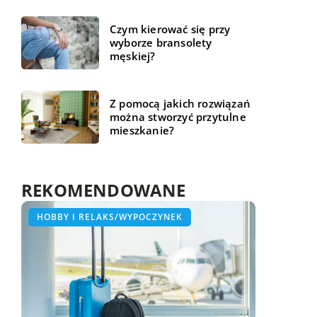
Czym kierować się przy
wyborze bransolety
męskiej?
Z pomocą jakich rozwiązań
można stworzyć przytulne
mieszkanie?
REKOMENDOWANE
WSZYSTKO WOKÓŁ DOMU
HOBBY I RELAKS/WYPOCZYNEK
ZDROWE ŻYCIE