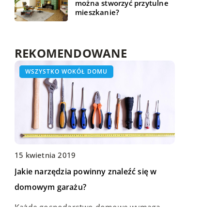
można stworzyć przytulne
mieszkanie?
REKOMENDOWANE
ŻYCIE I STYL
WSZYSTKO WOKÓŁ DOMU
HOBBY I RELAKS/WYPOCZYNEK
15 kwietnia 2019
Jakie narzędzia powinny znaleźć się w
14 listopada 2022
20 lipca 2021
domowym garażu?
Zaawansowana hodowla: lampy do
Wyposażenie przedszkola – co powinno
Każde gospodarstwo domowe wymaga
konopi, czy potrzebne specjalne?
znajdować się w sali?