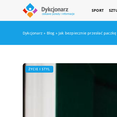
SPORT
SZT
Dykcjonarz
»
Blog
»
Jak bezpiecznie przesłać paczkę
ŻYCIE I STYL