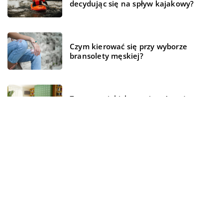
decydując się na spływ kajakowy?
Czym kierować się przy wyborze
bransolety męskiej?
Z pomocą jakich rozwiązań można
stworzyć przytulne mieszkanie?
REKOMENDOWANE
HOBBY I RELAKS/WYPOCZYNEK
WSZYSTKO WOKÓŁ DOMU
ŻYCIE I STYL