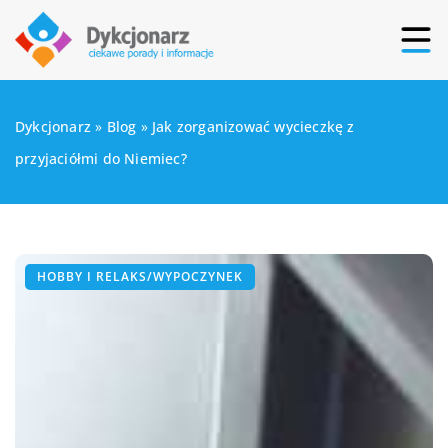
Dykcjonarz
»
Blog
»
Jak zorganizować wycieczkę z
przyjaciółmi do Niemiec?
HOBBY I RELAKS/WYPOCZYNEK