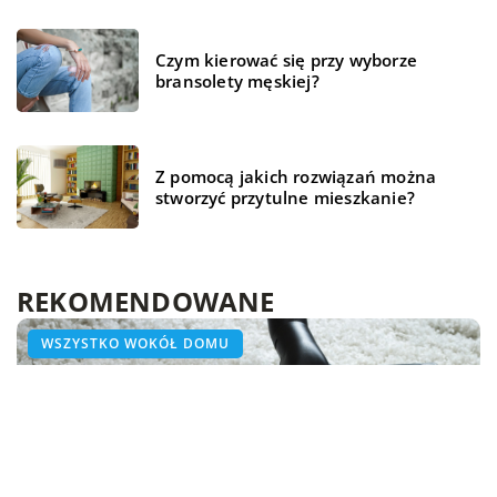
Czym kierować się przy wyborze
bransolety męskiej?
Z pomocą jakich rozwiązań można
stworzyć przytulne mieszkanie?
REKOMENDOWANE
WSZYSTKO WOKÓŁ DOMU
ZDROWE ŻYCIE
WSZYSTKO WOKÓŁ DOMU