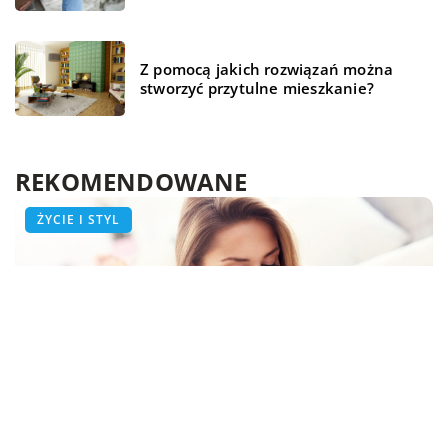
Z pomocą jakich rozwiązań można
stworzyć przytulne mieszkanie?
REKOMENDOWANE
HOBBY I RELAKS/WYPOCZYNEK
ŻYCIE I STYL
ŻYCIE I STYL