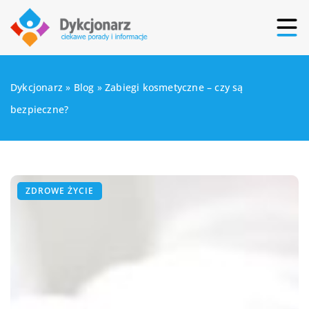
Dykcjonarz
»
Blog
»
Zabiegi kosmetyczne – czy są
bezpieczne?
ZDROWE ŻYCIE