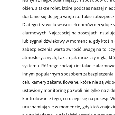
Jednym z najpopularniejszych sposobów ochr
okien, a także rolet, które podczas naszej ni
dostanie się do jego wnętrza. Takie zabezpiec
Dlatego też wielu właścicieli domów decyduj
alarmowych. Najczęściej na posesjach instaluje
lub sygnał dźwiękowy w momencie, gdy ktoś ni
zabezpieczenia warto zwrócić uwagę na to, cz
atmosferycznych, takich jak mróz czy mgła, k
systemu. Różnego rodzaju instalacje alarmow
Innym popularnym sposobem zabezpieczenia pos
celu kamery zakamuflowane, które nie są widoc
ustawiony monitoring pozwoli nie tylko na zide
kontrolowanie tego, co dzieje się na posesji. 
uruchamiają się w momencie, gdy ktoś znajdzie