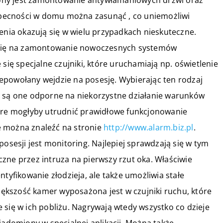
ony jest zamontowanie antywłamaniowych drzwi oraz
eobecności w domu można zasunąć , co uniemożliwi
zenia okazują się w wielu przypadkach nieskuteczne.
e się na zamontowanie nowoczesnych systemów
 się specjalne czujniki, które uruchamiają np. oświetlenie
epowołany wejdzie na posesję. Wybierając ten rodzaj
y są one odporne na niekorzystne działanie warunków
tóre mogłyby utrudnić prawidłowe funkcjonowanie
e można znaleźć na stronie
http://www.alarm.biz.pl
.
esji jest monitoring. Najlepiej sprawdzają się w tym
zne przez intruza na pierwszy rzut oka. Właściwie
ntyfikowanie złodzieja, ale także umożliwia stałe
Większość kamer wyposażona jest w czujniki ruchu, które
 się w ich pobliżu. Nagrywają wtedy wszystko co dzieje