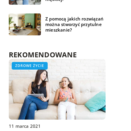
Z pomocą jakich rozwiązań
można stworzyć przytulne
mieszkanie?
REKOMENDOWANE
ŻYCIE I STYL
ZDROWE ŻYCIE
BIZNES I FINANSE
11 marca 2021
19 czerwca 2021
21 lutego 2021