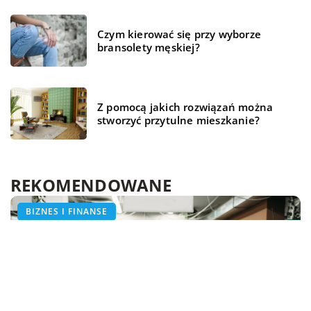
Czym kierować się przy wyborze
bransolety męskiej?
Z pomocą jakich rozwiązań można
stworzyć przytulne mieszkanie?
REKOMENDOWANE
WSZYSTKO WOKÓŁ DOMU
ZDROWE ŻYCIE
BIZNES I FINANSE