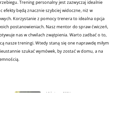
rzebiegu. Trening personalny jest zazwyczaj idealnie
 efekty będą znacznie szybciej widoczne, niż w
owych. Korzystanie z pomocy trenera to idealna opcja
woich postanowieniach. Nasz mentor do spraw ćwiczeń,
otywuje nas w chwilach zwątpienia. Warto zadbać o to,
cą nasze treningi. Wtedy staną się one naprawdę miłym
ieustannie szukać wymówek, by zostać w domu, a na
jemnością.
16 lutego 2021
Dlaczego warto się wybrać na
spływ kajakowy?