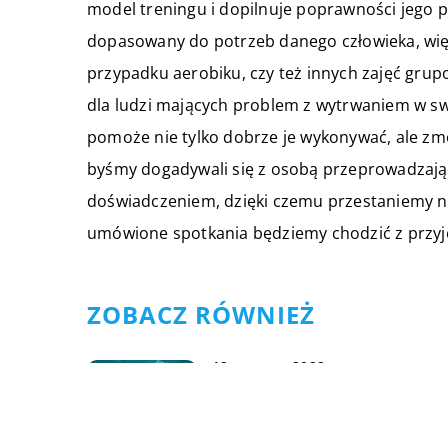
model treningu i dopilnuje poprawności jego p
dopasowany do potrzeb danego człowieka, więc
przypadku aerobiku, czy też innych zajęć grup
dla ludzi mających problem z wytrwaniem w s
pomoże nie tylko dobrze je wykonywać, ale zm
byśmy dogadywali się z osobą przeprowadzają
doświadczeniem, dzięki czemu przestaniemy n
umówione spotkania będziemy chodzić z przy
ZOBACZ RÓWNIEŻ
12 czerwca 2022
Sposoby na aktywny
wypoczynek nad morzem