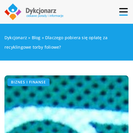
Dykcjonarz
»
Blog
»
Dlaczego pobiera się opłatę za
recyklingowe torby foliowe?
BIZNES I FINANSE