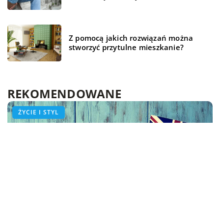
Z pomocą jakich rozwiązań można
stworzyć przytulne mieszkanie?
REKOMENDOWANE
ŻYCIE I STYL
ŻYCIE I STYL
ŻYCIE I STYL