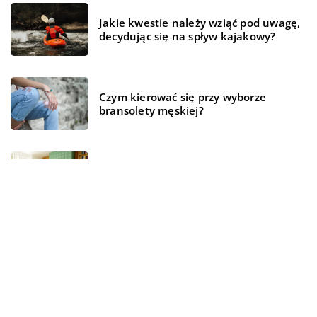
Jakie kwestie należy wziąć pod uwagę,
decydując się na spływ kajakowy?
Czym kierować się przy wyborze
bransolety męskiej?
Z pomocą jakich rozwiązań można
stworzyć przytulne mieszkanie?
REKOMENDOWANE
WSZYSTKO WOKÓŁ DOMU
BIZNES I FINANSE
BIZNES I FINANSE