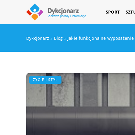
SPORT
SZT
Dykcjonarz
»
Blog
»
Jakie funkcjonalne wyposażeni
ŻYCIE I STYL