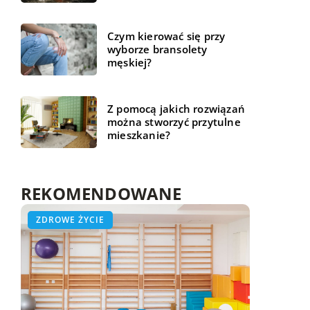
Czym kierować się przy
wyborze bransolety
męskiej?
Z pomocą jakich rozwiązań
można stworzyć przytulne
mieszkanie?
REKOMENDOWANE
TECHNOLOGIA
ZDROWE ŻYCIE
NIERUCHOMOŚCI