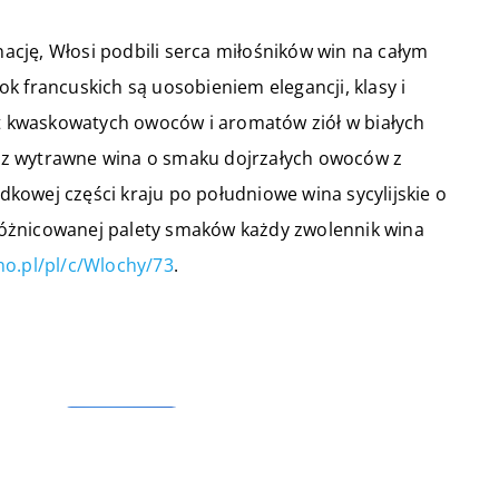
gnację, Włosi podbili serca miłośników win na całym
k francuskich są uosobieniem elegancji, klasy i
 kwaskowatych owoców i aromatów ziół w białych
rzez wytrawne wina o smaku dojrzałych owoców z
owej części kraju po południowe wina sycylijskie o
óżnicowanej palety smaków każdy zwolennik wina
ino.pl/pl/c/Wlochy/73
.
28 grudnia 2020
Elegancja w zimowej stylizacji
bić