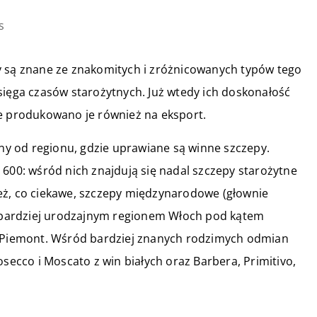
s
y są znane ze znakomitych i zróżnicowanych typów tego
sięga czasów starożytnych. Już wtedy ich doskonałość
że produkowano je również na eksport.
ony od regionu, gdzie uprawiane są winne szczepy.
0: wśród nich znajdują się nadal szczepy starożytne
eż, co ciekawe, szczepy międzynarodowe (głownie
Najbardziej urodzajnym regionem Włoch pod kątem
i Piemont. Wśród bardziej znanych rodzimych odmian
osecco i Moscato z win białych oraz Barbera, Primitivo,