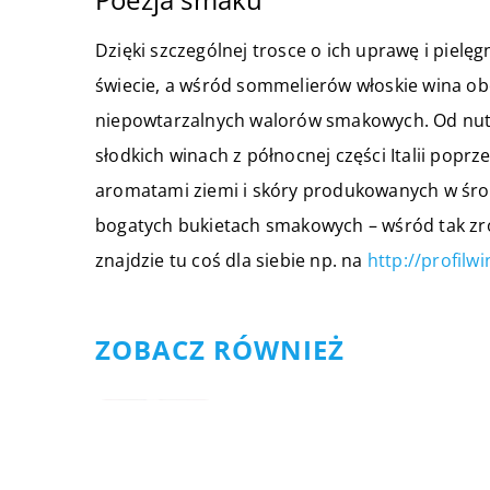
Dzięki szczególnej trosce o ich uprawę i pielę
świecie, a wśród sommelierów włoskie wina obo
niepowtarzalnych walorów smakowych. Od nut
słodkich winach z północnej części Italii pop
aromatami ziemi i skóry produkowanych w środk
bogatych bukietach smakowych – wśród tak zr
znajdzie tu coś dla siebie np. na
http://profilw
ZOBACZ RÓWNIEŻ
04 czerwca 2021
Jak wygląda oferta spożywcza
sklepów online – czy warto ro
w ten sposób zakupy?