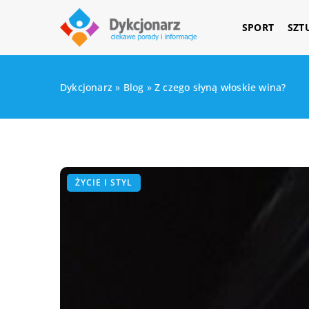
SPORT
SZT
Dykcjonarz
»
Blog
»
Z czego słyną włoskie wina?
ŻYCIE I STYL