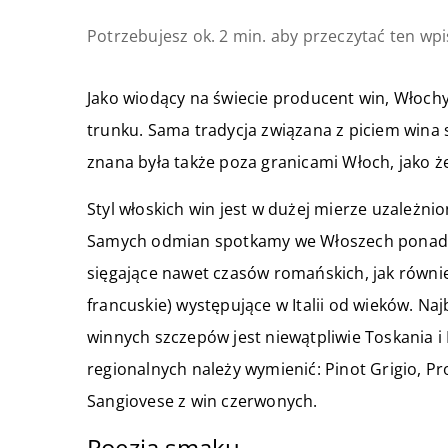
Potrzebujesz ok. 2 min. aby przeczytać ten wpi
Jako wiodący na świecie producent win, Włoch
trunku. Sama tradycja związana z piciem wina 
znana była także poza granicami Włoch, jako 
Styl włoskich win jest w dużej mierze uzależni
Samych odmian spotkamy we Włoszech ponad 60
sięgające nawet czasów romańskich, jak równi
francuskie) występujące w Italii od wieków. 
winnych szczepów jest niewątpliwie Toskania 
regionalnych należy wymienić: Pinot Grigio, Pr
Sangiovese z win czerwonych.
Poezja smaku