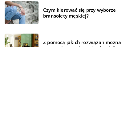
Czym kierować się przy wyborze
bransolety męskiej?
Z pomocą jakich rozwiązań można
stworzyć przytulne mieszkanie?
REKOMENDOWANE
ZDROWE ŻYCIE
BIZNES I FINANSE
WSZYSTKO WOKÓŁ DOMU