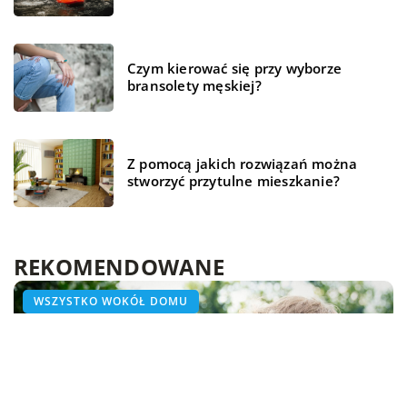
Czym kierować się przy wyborze
bransolety męskiej?
Z pomocą jakich rozwiązań można
stworzyć przytulne mieszkanie?
REKOMENDOWANE
BIZNES I FINANSE
WSZYSTKO WOKÓŁ DOMU
WSZYSTKO WOKÓŁ DOMU