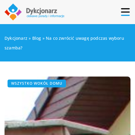
Dykcjonarz
»
Blog
»
Na co zwrócić uwagę podczas wyboru
szamba?
WSZYSTKO WOKÓŁ DOMU