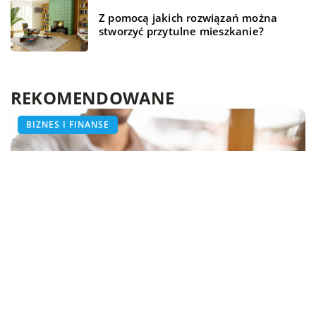
Z pomocą jakich rozwiązań można
stworzyć przytulne mieszkanie?
REKOMENDOWANE
ŻYCIE I STYL
ŻYCIE I STYL
BIZNES I FINANSE