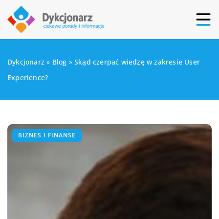
Dykcjonarz
»
Blog
»
Skąd czerpać wiedzę w zakresie User
Experience?
BIZNES I FINANSE