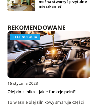
można stworzyć przytulne
mieszkanie?
REKOMENDOWANE
ZDROWE ŻYCIE
TECHNOLOGIA
ŻYCIE I STYL
16 stycznia 2023
Olej do silnika – jakie funkcje pełni?
19 sierpnia 2021
17 marca 2021
Dlaczego warto jeść makaron na diecie?
Delikatny naszyjnik – do jakiej stylizacji go
To właśnie olej silnikowy smaruje części
dobrać?
silnika. Pomaga również w chłodzeniu
Osoby usiłujące zrzucić nadprogramowe