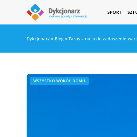
SPORT
SZT
Dykcjonarz
»
Blog
»
Taras – na jakie zadaszenie war
WSZYSTKO WOKÓŁ DOMU