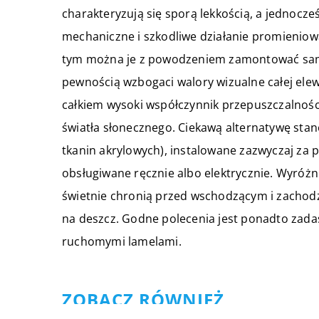
charakteryzują się sporą lekkością, a jednocz
mechaniczne i szkodliwe działanie promieniowa
tym można je z powodzeniem zamontować samod
pewnością wzbogaci walory wizualne całej elew
całkiem wysoki współczynnik przepuszczalności
światła słonecznego. Ciekawą alternatywę sta
tkanin akrylowych), instalowane zazwyczaj za
obsługiwane ręcznie albo elektrycznie. Wyróż
świetnie chronią przed wschodzącym i zachod
na deszcz. Godne polecenia jest ponadto zadasz
ruchomymi lamelami.
ZOBACZ RÓWNIEŻ