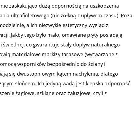
eśnie zaskakująco dużą odpornością na uszkodzenia
nia ultrafioletowego (nie żółkną z upływem czasu). Poza
zielnie, a ich niezwykle estetyczny wygląd z
acji. Jakby tego było mało, omawiane płyty posiadają
 świetlnej, co gwarantuje stały dopływ naturalnego
nowią materiałowe markizy tarasowe (wytwarzane z
 pomocą wsporników bezpośrednio do ściany i
niają się dwustopniowym kątem nachylenia, dlatego
zącym słońcem. Ich jedyną wadą jest kiepska odporność
enie żaglowe, szklane oraz żaluzjowe, czyli z