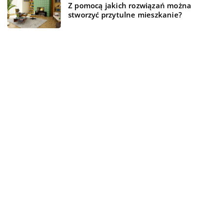
Z pomocą jakich rozwiązań można
stworzyć przytulne mieszkanie?
REKOMENDOWANE
WSZYSTKO WOKÓŁ DOMU
WSZYSTKO WOKÓŁ DOMU
TECHNOLOGIA
17 lipca 2019
04 listopada 2020