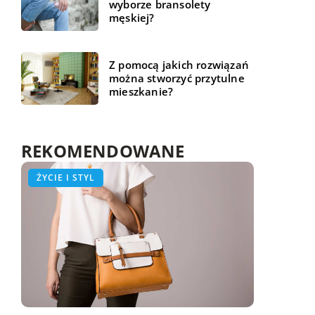
wyborze bransolety
męskiej?
Z pomocą jakich rozwiązań
można stworzyć przytulne
mieszkanie?
REKOMENDOWANE
BIZNES I FINANSE
ŻYCIE I STYL
TECHNOLOGIA