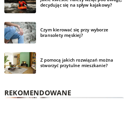
decydując się na spływ kajakowy?
Czym kierować się przy wyborze
bransolety męskiej?
Z pomocą jakich rozwiązań można
stworzyć przytulne mieszkanie?
REKOMENDOWANE
HOBBY I RELAKS/WYPOCZYNEK
WSZYSTKO WOKÓŁ DOMU
ŻYCIE I STYL