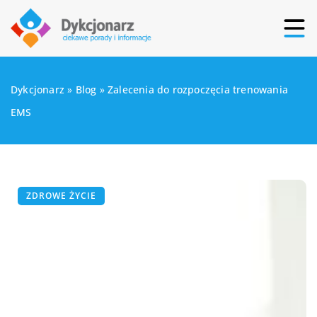
Dykcjonarz
»
Blog
»
Zalecenia do rozpoczęcia trenowania
EMS
ZDROWE ŻYCIE