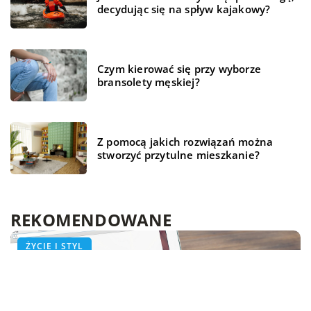
decydując się na spływ kajakowy?
Czym kierować się przy wyborze
bransolety męskiej?
Z pomocą jakich rozwiązań można
stworzyć przytulne mieszkanie?
REKOMENDOWANE
TECHNOLOGIA
TECHNOLOGIA
ŻYCIE I STYL